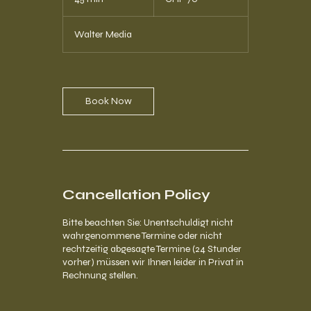
Franken
5
m
Walter Media
i
n
Book Now
Cancellation Policy
Bitte beachten Sie: Unentschuldigt nicht
wahrgenommene Termine oder nicht
rechtzeitig abgesagte Termine (24 Stunder
vorher) müssen wir Ihnen leider in Privat in
Rechnung stellen.