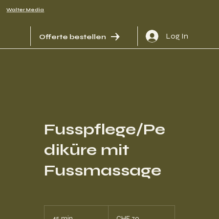
Walter Media
Log In
Offerte bestellen
Fusspflege/Pe
diküre mit
Fussmassage
70
Schweizer
45 min
4
CHF 70